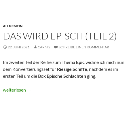
ALLGEMEIN
DAS WIRD EPISCH (TEIL 2)
22. JUNI 2021
CARNIS
SCHREIBE EINEN KOMMENTAR
Im zweiten Teil der Reihe zum Thema
Epic
widme ich mich nun
dem Konvertierungsset für
Riesige Schiffe
, nachdem es im
ersten Teil um die Box
Epische Schlachten
ging.
Das wird EPISCH (Teil 2)
weiterlesen
→