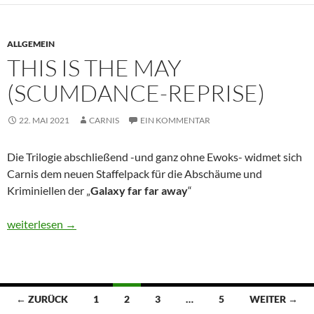
ALLGEMEIN
THIS IS THE MAY
(SCUMDANCE-REPRISE)
22. MAI 2021
CARNIS
EIN KOMMENTAR
Die Trilogie abschließend -und ganz ohne Ewoks- widmet sich
Carnis dem neuen Staffelpack für die Abschäume und
Kriminiellen der „
Galaxy far far away
“
This is the May (Scumdance-Reprise)
weiterlesen
→
Beitragsnavigation
← ZURÜCK
1
2
3
…
5
WEITER →