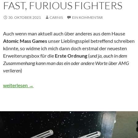
FAST, FURIOUS FIGHTERS
30. OKTOBER 2021
CARNIS
EIN KOMMENTAR
Auch wenn man aktuell auch über anderes aus dem Hause
Atomic Mass Games
unser Lieblingsspiel betreffend schreiben
könnte, so widme ich mich dann doch erstmal der neuesten
Erweiterungsbox für die
Erste Ordnung
(
und ja, auch in dem
Zusammenhang kann man das ein oder andere Worte über AMG
verlieren
)
Fast, Furious Fighters
weiterlesen
→