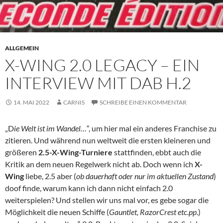
ALLGEMEIN
X-WING 2.0 LEGACY – EIN
INTERVIEW MIT DAB H.2
14. MAI 2022
CARNIS
SCHREIBE EINEN KOMMENTAR
„D
ie Welt ist im Wandel…
“, um hier mal ein anderes Franchise zu
zitieren. Und während nun weltweit die ersten kleineren und
größeren
2.5-X-Wing-Turniere
stattfinden, ebbt auch die
Kritik an dem neuen Regelwerk nicht ab. Doch wenn ich
X-
Wing
liebe, 2.5 aber (
ob dauerhaft oder nur im aktuellen Zustand
)
doof finde, warum kann ich dann nicht einfach 2.0
weiterspielen? Und stellen wir uns mal vor, es gebe sogar die
Möglichkeit die neuen Schiffe (
Gauntlet, RazorCrest etc.pp
.)