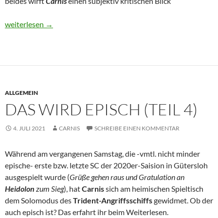
beides wirft
Carnis
einen subjektiv kritischen Blick
Widerstands-(Wh)Y-Wings
weiterlesen
→
ALLGEMEIN
DAS WIRD EPISCH (TEIL 4)
4. JULI 2021
CARNIS
SCHREIBE EINEN KOMMENTAR
Während am vergangenen Samstag, die -vmtl. nicht minder
epische- erste bzw. letzte SC der 2020er-Saision in Gütersloh
ausgespielt wurde (
Grüße gehen raus und Gratulation an
Heidolon
zum Sieg
), hat
Carnis
sich am heimischen Spieltisch
dem Solomodus des
Trident-Angriffsschiffs
gewidmet. Ob der
auch episch ist? Das erfahrt ihr beim Weiterlesen.