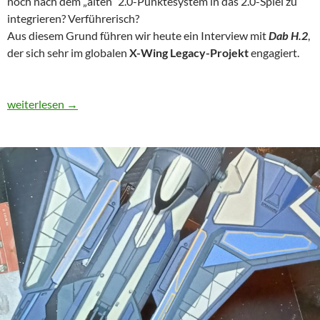
noch nach dem „alten“ 2.0-Punktesystem in das 2.0-Spiel zu
integrieren? Verführerisch?
Aus diesem Grund führen wir heute ein Interview mit
Dab H.2
,
der sich sehr im globalen
X-Wing Legacy-Projekt
engagiert.
X-Wing 2.0 Legacy – ein Interview mit Dab H.2
weiterlesen
→