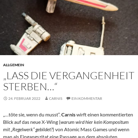
ALLGEMEIN
„LASS DIE VERGANGENHEIT
STERBEN…“
24. FEBRUAR 2022
CARNIS
EIN KOMMENTAR
„…töte sie, wenn du musst“.
Carnis
wirft einen kommentierten
Blick auf das neue X-Wing (
warum wird hier kein Kompositum
mit „Regelwerk“ gebildet?
) von Atomic Mass Games und wenn
man als Eingangszitat eine Passage aus dem absoluten