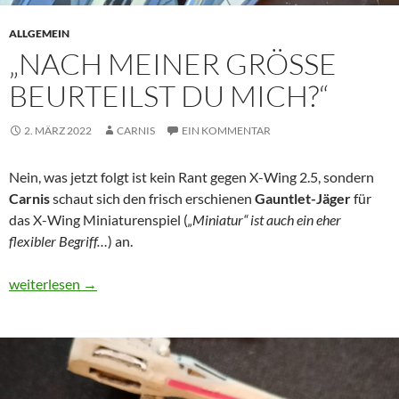
ALLGEMEIN
„NACH MEINER GRÖSSE B
EURTEILST DU MICH?“
2. MÄRZ 2022
CARNIS
EIN KOMMENTAR
Nein, was jetzt folgt ist kein Rant gegen X-Wing 2.5, sondern
Carnis
schaut sich den frisch erschienen
Gauntlet-Jäger
für
das X-Wing Miniaturenspiel (
„Miniatur“ ist auch ein eher
flexibler Begriff…
) an.
„Nach meiner Größe beurteilst du mich?“
weiterlesen
→