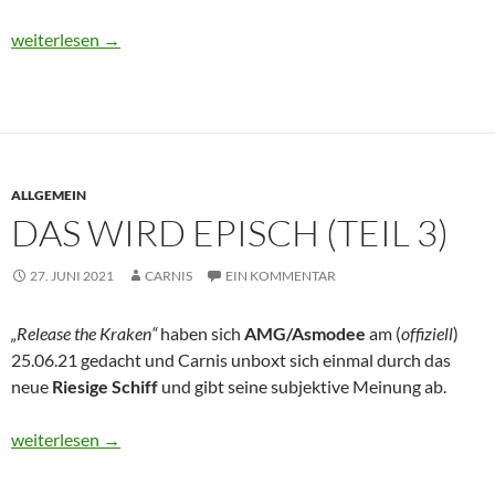
Das wird EPISCH (Teil 4)
weiterlesen
→
ALLGEMEIN
DAS WIRD EPISCH (TEIL 3)
27. JUNI 2021
CARNIS
EIN KOMMENTAR
„Release the Kraken“
haben sich
AMG/Asmodee
am (
offiziell
)
25.06.21 gedacht und Carnis unboxt sich einmal durch das
neue
Riesige Schiff
und gibt seine subjektive Meinung ab.
Das wird EPISCH (Teil 3)
weiterlesen
→