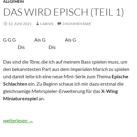
ALLGEMEIN
DAS WIRD EPISCH (TEIL 1)
12. JUNI 2021
CARNIS
3 KOMMENTARE
G G G Ais G Ais G
Dis Dis
Das sind die Töne, die ich auf meinem Bass spielen muss, um
den bekanntesten Part aus dem
Imperialen Marsch
zu spielen
und damit leite ich eine neue Mini-Serie zum Thema
Epische
Schlachten
ein. Zu Beginn schaue ich mir dazu erstmal die
gleichnamige Mehrspieler-Erweiterung für das
X-Wing
Miniaturenspiel
an.
Das wird EPISCH (Teil 1)
weiterlesen
→