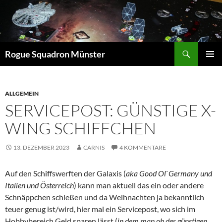
Suchen
Rogue Squadron Münster
ZUM
PRIMÄR
INHALT
MENÜ
SPRINGEN
ALLGEMEIN
SERVICEPOST: GÜNSTIGE X-
WING SCHIFFCHEN
13. DEZEMBER 2023
CARNIS
4 KOMMENTARE
Auf den Schiffswerften der Galaxis (
aka Good Ol`Germany und
Italien und Österreich
) kann man aktuell das ein oder andere
Schnäppchen schießen und da Weihnachten ja bekanntlich
teuer genug ist/wird, hier mal ein Servicepost, wo sich im
Hobbybereich Geld sparen lässt (
in dem man ob der günstigen