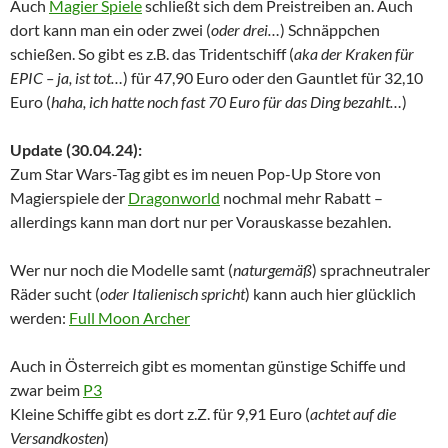
Auch
Magier Spiele
schließt sich dem Preistreiben an. Auch
dort kann man ein oder zwei (
oder drei…
) Schnäppchen
schießen. So gibt es z.B. das Tridentschiff (
aka der Kraken für
EPIC – ja, ist tot…
) für 47,90 Euro oder den Gauntlet für 32,10
Euro (
haha, ich hatte noch fast 70 Euro für das Ding
bezahlt…
)
Update (30.04.24):
Zum Star Wars-Tag gibt es im neuen Pop-Up Store von
Magierspiele der
Dragonworld
nochmal mehr Rabatt –
allerdings kann man dort nur per Vorauskasse bezahlen.
Wer nur noch die Modelle samt (
naturgemäß
) sprachneutraler
Räder sucht (
oder Italienisch spricht
) kann auch hier glücklich
werden:
Full Moon Archer
Auch in Österreich gibt es momentan günstige Schiffe und
zwar beim
P3
Kleine Schiffe gibt es dort z.Z. für 9,91 Euro (
achtet auf die
Versandkosten
)