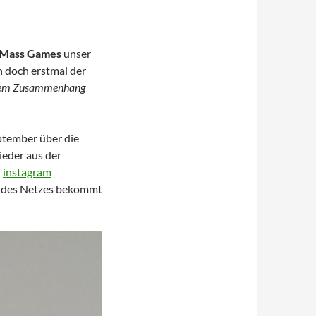
 Mass Games
unser
n doch erstmal der
 dem Zusammenhang
eptember über die
ieder aus der
i
instagram
en des Netzes bekommt