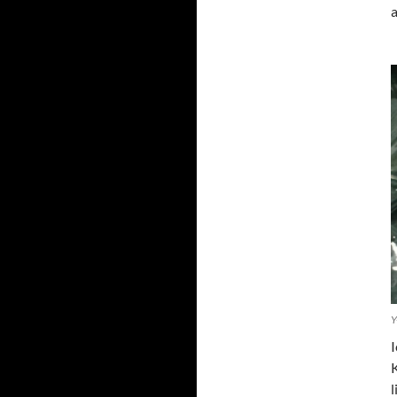
a
Y
I
l