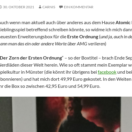
30. OKTOBER 2021
CARNIS
EIN KOMMENTAR
Auch wenn man aktuell auch über anderes aus dem Hause
Atomic
ieblingsspiel betreffend schreiben könnte, so widme ich mich dan
neuesten Erweiterungsbox für die
Erste Ordnung
(
und ja, auch in
ann man das ein oder andere Worte über AMG verlieren
)
Der Zorn der Ersten Ordnung
“ – so der Boxtitel – brach Ende S
Nerdläden dieser Welt herein. Wie so oft stammt mein Exemplar w
pielkultur in Münster (die könnt ihr übrigens bei
facebook
und be
abonnieren) und hat mich dort 49,99 Euro gekostet. In den Weit
hr die Box so zwischen 42,95 Euro und 54,99 Euro.