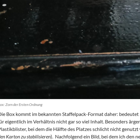
ox: Zorn der Ersten Ordnung
Die Box kommt im bekannten Staffelpack-Format daher: bedeutet 
ür eigentlich im Verhältnis nicht gar so viel Inhalt. Besonders ärger
lastikblister, bei dem die Hälfte des Platzes schlicht nicht genutzt 
en Karton zu stabilisieren
). Nachfolgend ein Bild, bei dem ich den 