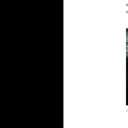
d
u
F