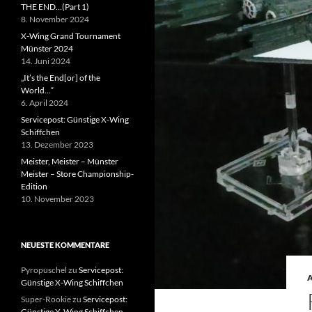
THE END…(Part 1)
8. November 2024
X-Wing Grand Tournament
Münster 2024
14. Juni 2024
„It’s the End[or] of the
World…“
6. April 2024
Servicepost: Günstige X-Wing
Schiffchen
13. Dezember 2023
Meister, Meister – Münster
Meister – Store Championship-
Edition
10. November 2023
NEUESTE KOMMENTARE
Pyropuschel
zu
Servicepost:
Günstige X-Wing Schiffchen
Super-Rookie
zu
Servicepost:
Günstige X-Wing Schiffchen