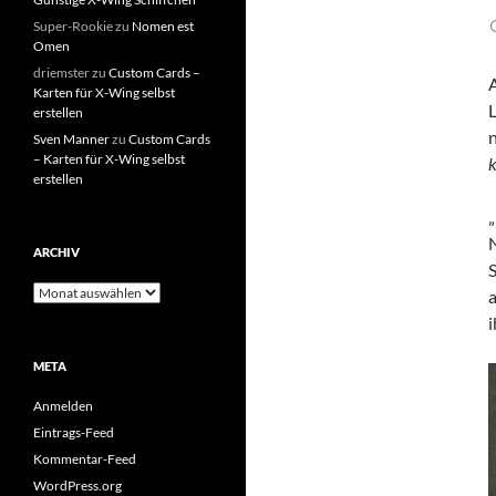
Super-Rookie
zu
Nomen est
Omen
driemster
zu
Custom Cards –
Karten für X-Wing selbst
L
erstellen
Sven Manner
zu
Custom Cards
– Karten für X-Wing selbst
k
erstellen
„
ARCHIV
S
Archiv
i
META
Anmelden
Eintrags-Feed
Kommentar-Feed
WordPress.org