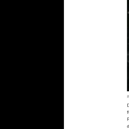
B
f
P
d