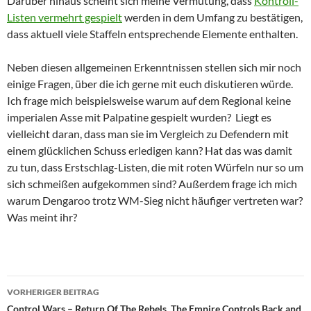
Darüber hinaus scheint sich meine Vermutung, dass
Kontroll-
Listen vermehrt gespielt
werden in dem Umfang zu bestätigen,
dass aktuell viele Staffeln entsprechende Elemente enthalten.
Neben diesen allgemeinen Erkenntnissen stellen sich mir noch
einige Fragen, über die ich gerne mit euch diskutieren würde.
Ich frage mich beispielsweise warum auf dem Regional keine
imperialen Asse mit Palpatine gespielt wurden? Liegt es
vielleicht daran, dass man sie im Vergleich zu Defendern mit
einem glücklichen Schuss erledigen kann? Hat das was damit
zu tun, dass Erstschlag-Listen, die mit roten Würfeln nur so um
sich schmeißen aufgekommen sind? Außerdem frage ich mich
warum Dengaroo trotz WM-Sieg nicht häufiger vertreten war?
Was meint ihr?
Beitragsnavigation
VORHERIGER BEITRAG
Control Wars – Return Of The Rebels, The Empire Controls Back and