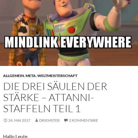
ALLGEMEIN
,
META
,
WELTMEISTERSCHAFT
DIE DREI SÄULEN DER
STÄRKE – ATTANNI-
STAFFELN TEIL 1
24. MAI 2017
DRIEMSTER
2 KOMMENTARE
Hallo Leute,