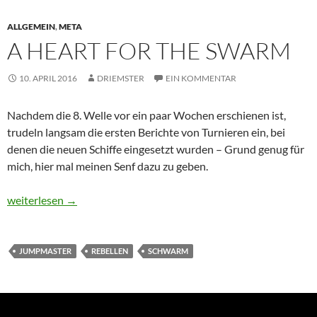
ALLGEMEIN
,
META
A HEART FOR THE SWARM
10. APRIL 2016
DRIEMSTER
EIN KOMMENTAR
Nachdem die 8. Welle vor ein paar Wochen erschienen ist,
trudeln langsam die ersten Berichte von Turnieren ein, bei
denen die neuen Schiffe eingesetzt wurden – Grund genug für
mich, hier mal meinen Senf dazu zu geben.
A heart for the swarm
weiterlesen
→
JUMPMASTER
REBELLEN
SCHWARM