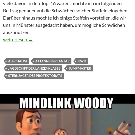
viele davon in den Top-16 waren, möchte ich im folgenden
Beitrag genauer auf die Schwächen solcher Staffeln eingehen.
Darüber hinaus möchte ich einige Staffeln vorstellen, die wir
uns in Münster ausgedacht haben, um mögliche Schwächen
auszunutzen.
Keep calm and kill Attanni – Attanni-Staffeln Teil 2
weiterlesen
→
ABSCHAUM
ATTANNI-IMPLANTAT
HWK
JAGDSCHIFF DER LANZENKLASSE
JUMPMASTER
STERNJÄGER DES PROTEKTORATS