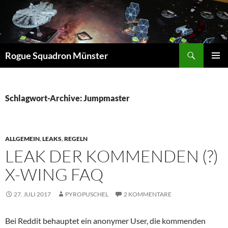
Suchen
Rogue Squadron Münster
ZUM
PRIMÄR
INHALT
MENÜ
SPRINGEN
Schlagwort-Archive: Jumpmaster
ALLGEMEIN
,
LEAKS
,
REGELN
LEAK DER KOMMENDEN (?)
X-WING FAQ
27. JULI 2017
PYROPUSCHEL
2 KOMMENTARE
Bei Reddit behauptet ein anonymer User, die kommenden