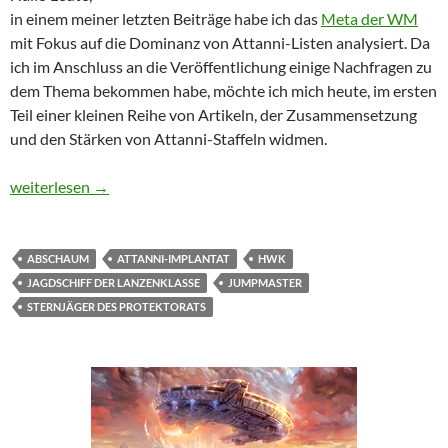
in einem meiner letzten Beiträge habe ich das
Meta der WM
mit Fokus auf die Dominanz von Attanni-Listen analysiert. Da
ich im Anschluss an die Veröffentlichung einige Nachfragen zu
dem Thema bekommen habe, möchte ich mich heute, im ersten
Teil einer kleinen Reihe von Artikeln, der Zusammensetzung
und den Stärken von Attanni-Staffeln widmen.
Die drei Säulen der Stärke – Attanni-Staffeln Teil 1
weiterlesen
→
ABSCHAUM
ATTANNI-IMPLANTAT
HWK
JAGDSCHIFF DER LANZENKLASSE
JUMPMASTER
STERNJÄGER DES PROTEKTORATS