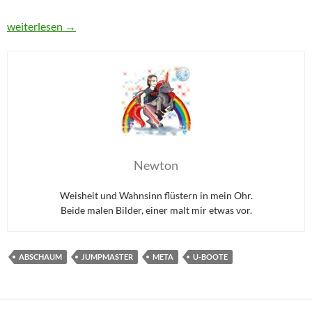
Jagd auf roter Oktober
weiterlesen
→
Newton
Weisheit und Wahnsinn flüstern in mein Ohr.
Beide malen Bilder, einer malt mir etwas vor.
ABSCHAUM
JUMPMASTER
META
U-BOOTE