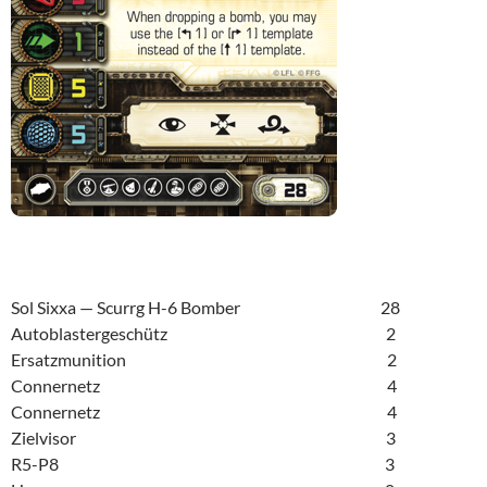
Sol Sixxa — Scurrg H-6 Bomber 28
Autoblastergeschütz 2
Ersatzmunition 2
Connernetz 4
Connernetz 4
Zielvisor 3
R5-P8 3