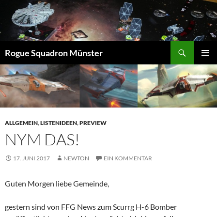
Suchen
Rogue Squadron Münster
ZUM
PRIMÄR
INHALT
MENÜ
SPRINGEN
ALLGEMEIN
,
LISTENIDEEN
,
PREVIEW
NYM DAS!
17. JUNI 2017
NEWTON
EIN KOMMENTAR
Guten Morgen liebe Gemeinde,
gestern sind von FFG News zum Scurrg H-6 Bomber