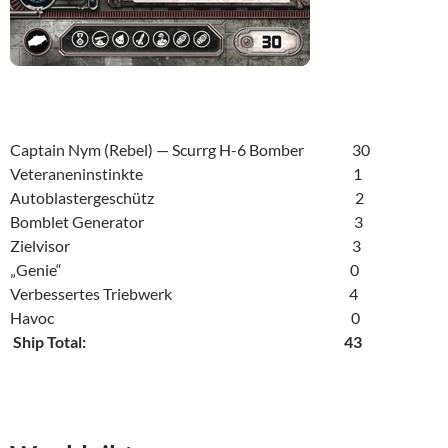
Captain Nym (Rebel) — Scurrg H-6 Bomber 30
Veteraneninstinkte 1
Autoblastergeschütz 2
Bomblet Generator 3
Zielvisor 3
„Genie“ 0
Verbessertes Triebwerk 4
Havoc 0
Ship Total: 43