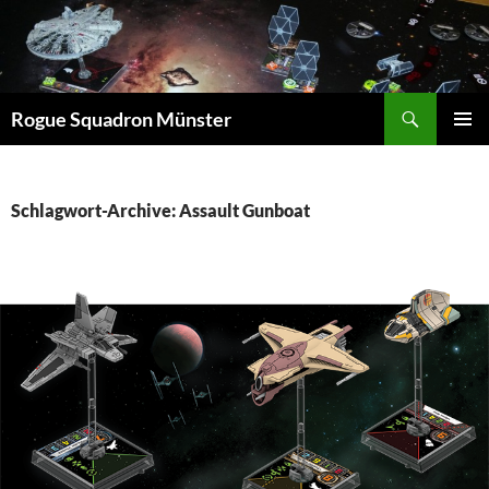
Suchen
Rogue Squadron Münster
ZUM
PRIMÄR
INHALT
MENÜ
SPRINGEN
Schlagwort-Archive: Assault Gunboat