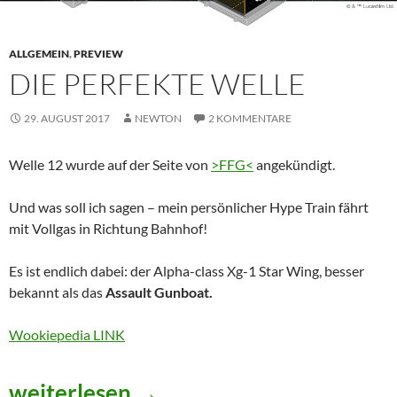
ALLGEMEIN
,
PREVIEW
DIE PERFEKTE WELLE
29. AUGUST 2017
NEWTON
2 KOMMENTARE
Welle 12 wurde auf der Seite von
>FFG<
angekündigt.
Und was soll ich sagen – mein persönlicher Hype Train fährt
mit Vollgas in Richtung Bahnhof!
Es ist endlich dabei: der Alpha-class Xg-1 Star Wing, besser
bekannt als das
Assault Gunboat.
Wookiepedia LINK
Die Perfekte Welle
weiterlesen
→