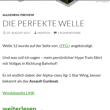
ALLGEMEIN
,
PREVIEW
DIE PERFEKTE WELLE
29. AUGUST 2017
NEWTON
2 KOMMENTARE
Welle 12 wurde auf der Seite von
>FFG<
angekündigt.
Und was soll ich sagen – mein persönlicher Hype Train fährt
mit Vollgas in Richtung Bahnhof!
Es ist endlich dabei: der Alpha-class Xg-1 Star Wing, besser
bekannt als das
Assault Gunboat.
Wookiepedia LINK
Die Perfekte Welle
weiterlesen
→