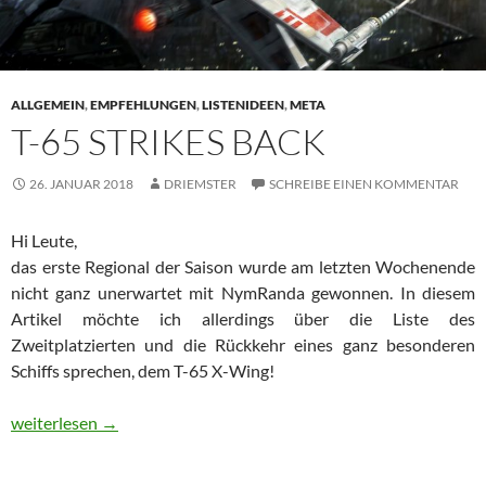
ALLGEMEIN
,
EMPFEHLUNGEN
,
LISTENIDEEN
,
META
T-65 STRIKES BACK
26. JANUAR 2018
DRIEMSTER
SCHREIBE EINEN KOMMENTAR
Hi Leute,
das erste Regional der Saison wurde am letzten Wochenende
nicht ganz unerwartet mit NymRanda gewonnen. In diesem
Artikel möchte ich allerdings über die Liste des
Zweitplatzierten und die Rückkehr eines ganz besonderen
Schiffs sprechen, dem T-65 X-Wing!
T-65 Strikes Back
weiterlesen
→