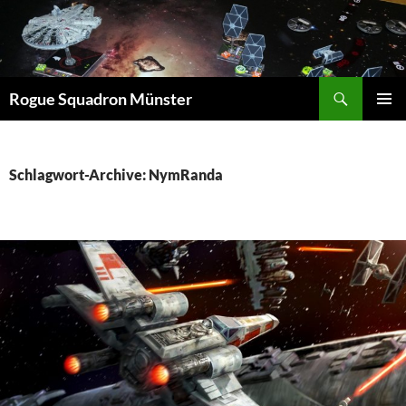
Suchen
Rogue Squadron Münster
ZUM
PRIMÄR
INHALT
MENÜ
SPRINGEN
Schlagwort-Archive: NymRanda