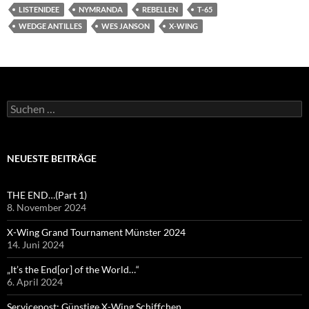
LISTENIDEE
NYMRANDA
REBELLEN
T-65
WEDGE ANTILLES
WES JANSON
X-WING
Suchen
nach:
NEUESTE BEITRÄGE
THE END…(Part 1)
8. November 2024
X-Wing Grand Tournament Münster 2024
14. Juni 2024
„It’s the End[or] of the World…“
6. April 2024
Servicepost: Günstige X-Wing Schiffchen