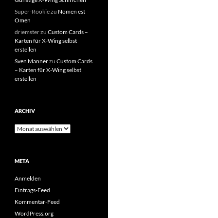
Super-Rookie
zu
Nomen est
Omen
driemster
zu
Custom Cards –
Karten für X-Wing selbst
erstellen
Sven Manner
zu
Custom Cards
– Karten für X-Wing selbst
erstellen
ARCHIV
Archiv
META
Anmelden
Eintrags-Feed
Kommentar-Feed
WordPress.org