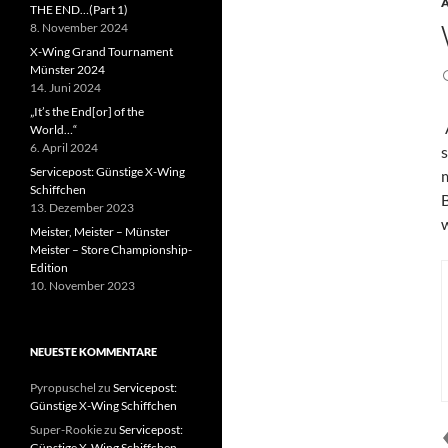
THE END…(Part 1)
8. November 2024
X-Wing Grand Tournament
Münster 2024
14. Juni 2024
„It’s the End[or] of the
World…“
6. April 2024
Servicepost: Günstige X-Wing
Schiffchen
13. Dezember 2023
Meister, Meister – Münster
Meister – Store Championship-
Edition
10. November 2023
NEUESTE KOMMENTARE
Pyropuschel
zu
Servicepost:
Günstige X-Wing Schiffchen
Super-Rookie
zu
Servicepost:
Günstige X-Wing Schiffchen