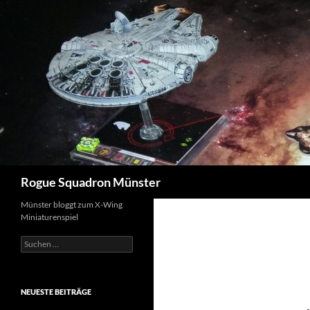
Suchen
Rogue Squadron Münster
Münster bloggt zum X-Wing
Miniaturenspiel
Suchen
nach:
NEUESTE BEITRÄGE