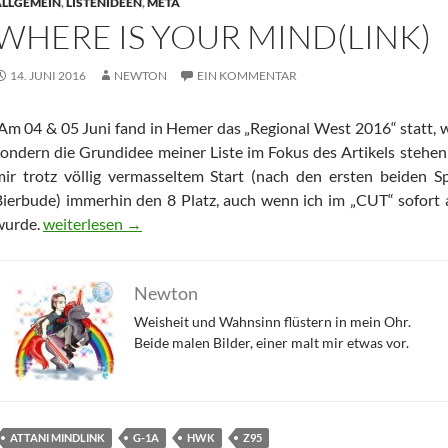
ALLGEMEIN
,
LISTENIDEEN
,
META
WHERE IS YOUR MIND(LINK)
14. JUNI 2016
NEWTON
EIN KOMMENTAR
Am 04 & 05 Juni fand in Hemer das „Regional West 2016“ statt, wo
sondern die Grundidee meiner Liste im Fokus des Artikels stehen 
mir trotz völlig vermasseltem Start (nach den ersten beiden Sp
Bierbude) immerhin den 8 Platz, auch wenn ich im „CUT“ sofort 
Where is your mind(link)
wurde.
weiterlesen
→
Newton
Weisheit und Wahnsinn flüstern in mein Ohr.
Beide malen Bilder, einer malt mir etwas vor.
ATTANI MINDLINK
G-1A
HWK
Z95