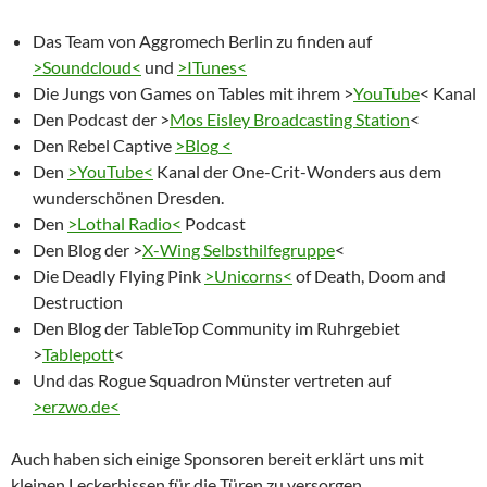
Das Team von Aggromech Berlin zu finden auf
>Soundcloud<
und
>ITunes<
Die Jungs von Games on Tables mit ihrem >
YouTube
< Kanal
Den Podcast der >
Mos Eisley Broadcasting Station
<
Den Rebel Captive
>
Blog
<
Den
>YouTube<
Kanal der One-Crit-Wonders aus dem
wunderschönen Dresden.
Den
>Lothal Radio<
Podcast
Den Blog der >
X-Wing Selbsthilfegruppe
<
Die Deadly Flying Pink
>Unicorns<
of Death, Doom and
Destruction
Den Blog der TableTop Community im Ruhrgebiet
>
Tablepott
<
Und das Rogue Squadron Münster vertreten auf
>erzwo.de<
Auch haben sich einige Sponsoren bereit erklärt uns mit
kleinen Leckerbissen für die Türen zu versorgen.