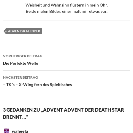
Weisheit und Wahnsinn flüstern in mein Ohr.
Beide malen Bilder, einer malt mir etwas vor.
ADVENTSKALENDER
Beitragsnavigation
VORHERIGER BEITRAG
Die Perfekte Welle
NÄCHSTER BEITRAG
– TK´s – X-Wing fern des Spieltisches
3 GEDANKEN ZU „ADVENT ADVENT DER DEATH STAR
BRENNT…“
waheela